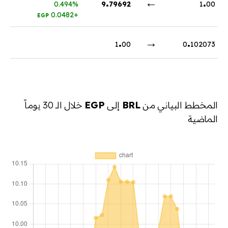
.
←
.
0.494%
9
79692
1
00
+0.0482
EGP
.
→
.
1
00
0
102073
المخطط البياني من
BRL
إلى
EGP
خلال الـ 30 يوماً
الماضية