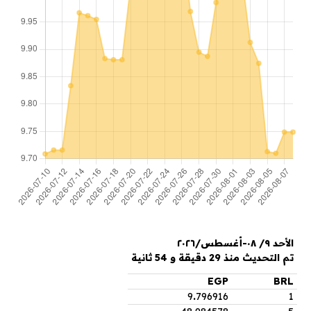
الأحد ٩/ ٠٨-أغسطس/٢٠٢٦
تم التحديث منذ 29 دقيقة و 54 ثانية
EGP
BRL
9
.
796916
1