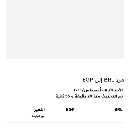
من: BRL إلى EGP
الأحد ٩/ ٠٨-أغسطس/٢٠٢٦
تم التحديث منذ 29 دقيقة و 53 ثانية
BRL
EGP
التغير
عن البارحة