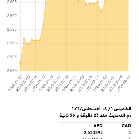
الخميس ٦/ ٠٨-أغسطس/٢٠٢٦
تم التحديث منذ 23 دقيقة و 56 ثانية
AED
CAD
2
.
620892
1