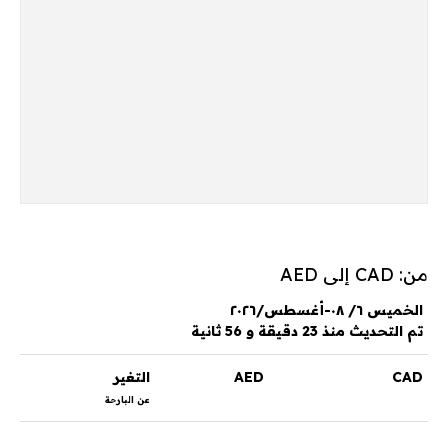
من: CAD إلى AED
الخميس ٦/ ٠٨-أغسطس/٢٠٢٦
تم التحديث منذ 23 دقيقة و 56 ثانية
CAD
AED
التغير
عن البارحة