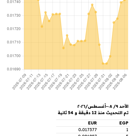
الأحد ٩/ ٠٨-أغسطس/٢٠٢٦
تم التحديث منذ 12 دقيقة و 54 ثانية
EUR
EGP
0
.
017377
1