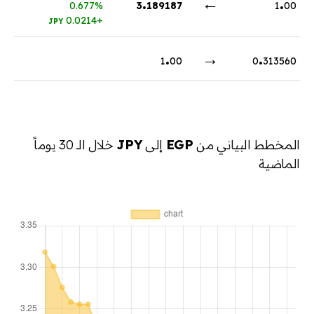
.
←
.
0.677%
3
189187
1
00
+0.0214
JPY
.
→
.
1
00
0
313560
المخطط البياني من
EGP
إلى
JPY
خلال الـ 30 يوماً
الماضية