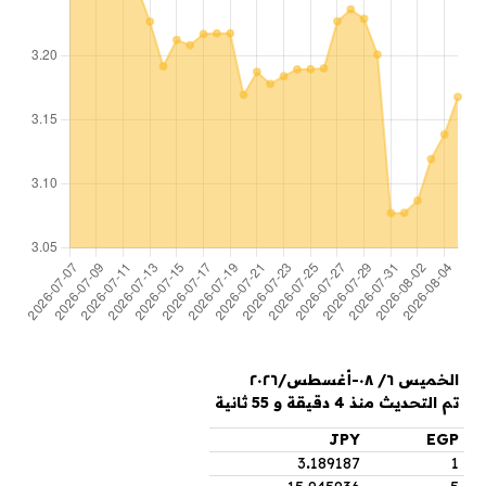
الخميس ٦/ ٠٨-أغسطس/٢٠٢٦
تم التحديث منذ 4 دقيقة و 55 ثانية
JPY
EGP
3
.
189187
1