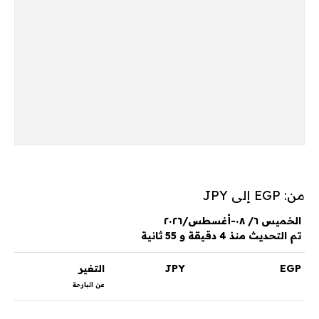
من: EGP إلى JPY
الخميس ٦/ ٠٨-أغسطس/٢٠٢٦
تم التحديث منذ 4 دقيقة و 55 ثانية
EGP
JPY
التغير
عن البارحة