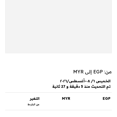
من: EGP إلى MYR
الخميس ٦/ ٠٨-أغسطس/٢٠٢٦
تم التحديث منذ 5 دقيقة و 27 ثانية
EGP
MYR
التغير
عن البارحة