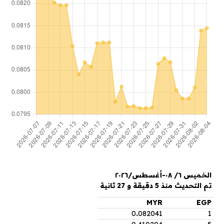
الخميس ٦/ ٠٨-أغسطس/٢٠٢٦
تم التحديث منذ 5 دقيقة و 27 ثانية
MYR
EGP
0
.
082041
1