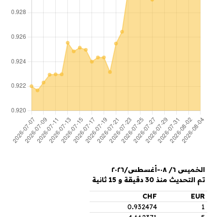
الخميس ٦/ ٠٨-أغسطس/٢٠٢٦
تم التحديث منذ 30 دقيقة و 15 ثانية
CHF
EUR
0
.
932474
1