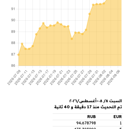
السبت ٨/ ٠٨-أغسطس/٢٠٢٦
تم التحديث منذ 17 دقيقة و 40 ثانية
RUB
EUR
94
.
678798
1