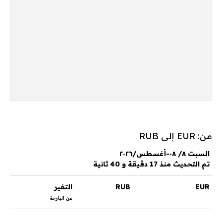
من: EUR إلى RUB
السبت ٨/ ٠٨-أغسطس/٢٠٢٦
تم التحديث منذ 17 دقيقة و 40 ثانية
EUR
RUB
التغير
عن البارحة