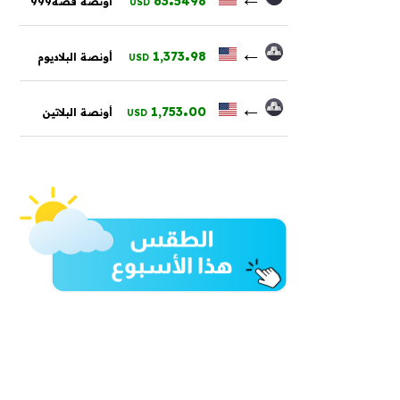
63
5498
أونصة فضة999
USD
.
←
1,373
98
أونصة البلاديوم
USD
.
←
1,753
00
أونصة البلاتين
USD