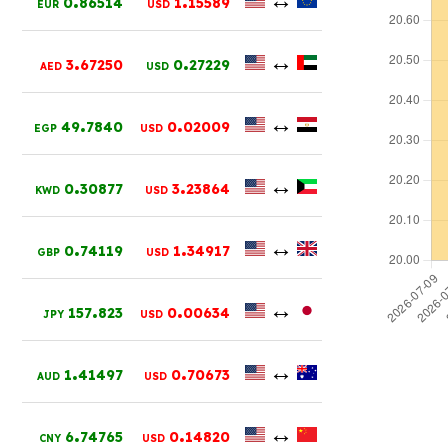
0
86514
1
15589
EUR
USD
.
.
↔
3
67250
0
27229
AED
USD
.
.
↔
49
7840
0
02009
EGP
USD
.
.
↔
0
30877
3
23864
KWD
USD
.
.
↔
0
74119
1
34917
GBP
USD
.
.
↔
157
823
0
00634
JPY
USD
.
.
↔
1
41497
0
70673
AUD
USD
.
.
↔
6
74765
0
14820
CNY
USD