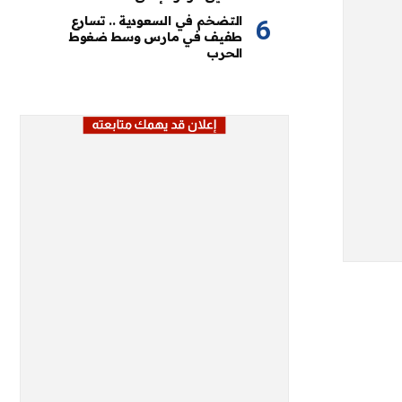
التضخم في السعودية .. تسارع
طفيف في مارس وسط ضغوط
الحرب