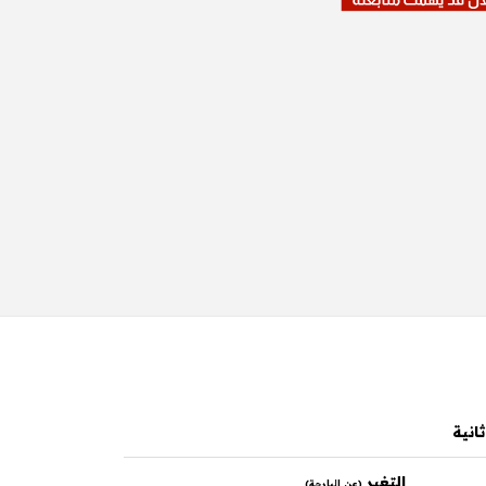
التغير
(عن البارحة)