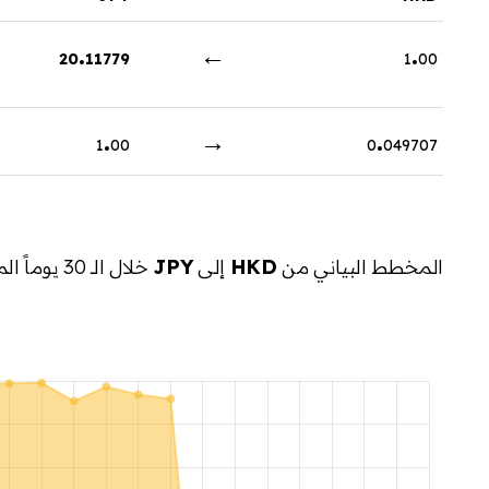
.
←
.
20
11779
1
00
.
→
.
1
00
0
049707
المخطط البياني من
HKD
إلى
JPY
خلال الـ 30 يوماً الماضية