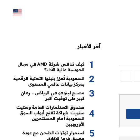
آخر الأخبار
كيف تنافس شركة AMD في مجال
الحوسبة عالية الأداء؟
السعودية تُعزز بنيتها التحتية الرقمية
بمركز بيانات عالمي المستوى
مصنع لينوفو في الرياض .. رهان
كبير على توقيت أكبر
صندوق الاستثمارات العامة وستيت
ستريت: شراكة تفتح أبواب السوق
السعودية أمام المستثمرين
الأوروبيين
استمرار توترات الشحن مع عودة
مضيق هرمز للإغلاق