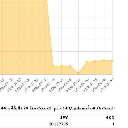
السبت ٨/ ٠٨-أغسطس/٢٠٢٦ - تم التحديث منذ 29 دقيقة و 46 ثانية
JPY
HKD
20
.
117795
1