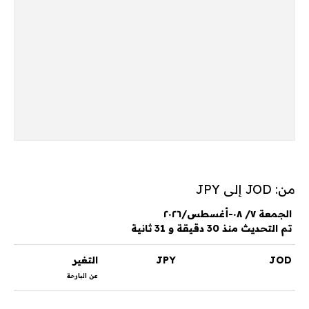
من: JOD إلى JPY
الجمعة ٧/ ٠٨-أغسطس/٢٠٢٦
تم التحديث منذ 30 دقيقة و 31 ثانية
JOD
JPY
التغير
عن البارحة