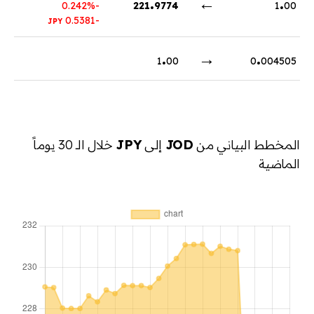
.
←
.
-0.242%
221
9774
1
00
-0.5381
JPY
.
→
.
1
00
0
004505
المخطط البياني من
JOD
إلى
JPY
خلال الـ 30 يوماً
الماضية