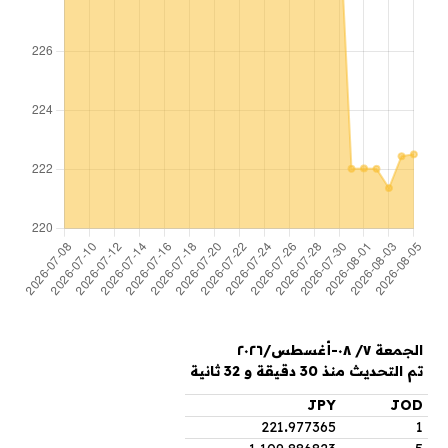
الجمعة ٧/ ٠٨-أغسطس/٢٠٢٦
تم التحديث منذ 30 دقيقة و 32 ثانية
JPY
JOD
221
.
977365
1