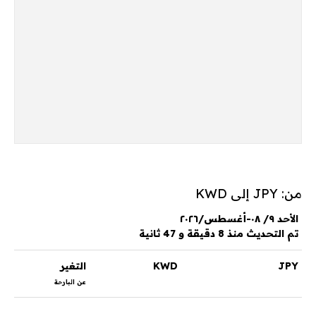
من: JPY إلى KWD
الأحد ٩/ ٠٨-أغسطس/٢٠٢٦
تم التحديث منذ 8 دقيقة و 47 ثانية
JPY
KWD
التغير
عن البارحة