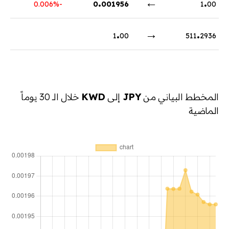
.
←
.
-0.006%
0
001956
1
00
.
→
.
1
00
511
2936
المخطط البياني من
JPY
إلى
KWD
خلال الـ 30 يوماً
الماضية