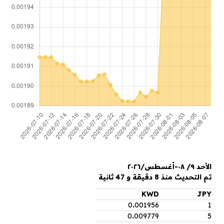
الأحد ٩/ ٠٨-أغسطس/٢٠٢٦
تم التحديث منذ 8 دقيقة و 47 ثانية
KWD
JPY
0
.
001956
1
0
.
009779
5