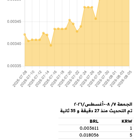
الجمعة ٧/ ٠٨-أغسطس/٢٠٢٦
تم التحديث منذ 27 دقيقة و 35 ثانية
BRL
KRW
0
.
003611
1
0
.
018056
5