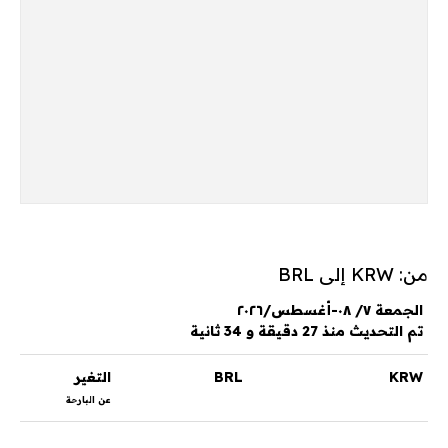
من: KRW إلى BRL
الجمعة ٧/ ٠٨-أغسطس/٢٠٢٦
تم التحديث منذ 27 دقيقة و 34 ثانية
KRW
BRL
التغير
عن البارحة