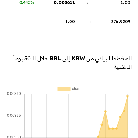
.
←
.
0.445%
0
003611
1
00
.
→
.
1
00
276
9209
المخطط البياني من
KRW
إلى
BRL
خلال الـ 30 يوماً
الماضية