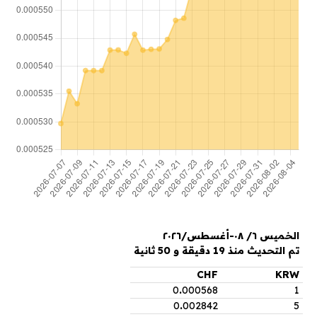
الخميس ٦/ ٠٨-أغسطس/٢٠٢٦
تم التحديث منذ 19 دقيقة و 50 ثانية
CHF
KRW
0
.
000568
1
0
.
002842
5