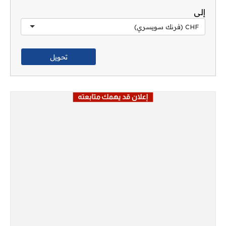
إلى
CHF (فرنك سويسري)