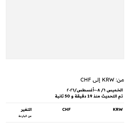
من: KRW إلى CHF
الخميس ٦/ ٠٨-أغسطس/٢٠٢٦
تم التحديث منذ 19 دقيقة و 50 ثانية
KRW
CHF
التغير
عن البارحة