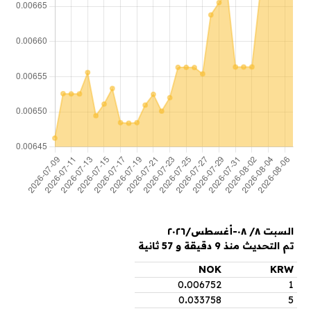
السبت ٨/ ٠٨-أغسطس/٢٠٢٦
تم التحديث منذ 9 دقيقة و 57 ثانية
NOK
KRW
0
.
006752
1
0
.
033758
5