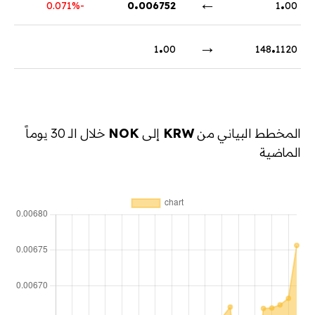
.
←
.
-0.071%
0
006752
1
00
.
→
.
1
00
148
1120
المخطط البياني من
KRW
إلى
NOK
خلال الـ 30 يوماً
الماضية