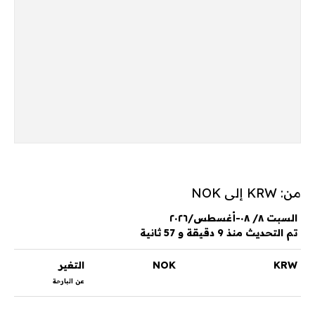
من: KRW إلى NOK
السبت ٨/ ٠٨-أغسطس/٢٠٢٦
تم التحديث منذ 9 دقيقة و 57 ثانية
KRW
NOK
التغير
عن البارحة