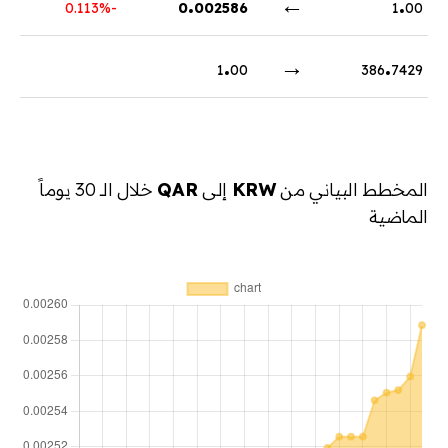
.
←
.
-0.113%
0
002586
1
00
.
→
.
1
00
386
7429
المخطط البياني من
KRW
إلى
QAR
خلال الـ 30 يوماً
الماضية