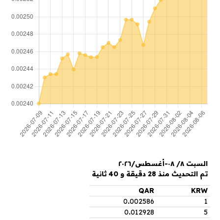
السبت ٨/ ٠٨-أغسطس/٢٠٢٦
تم التحديث منذ 28 دقيقة و 40 ثانية
QAR
KRW
0
.
002586
1
0
.
012928
5