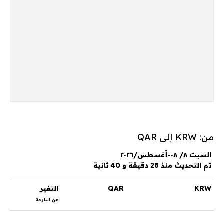
من: KRW إلى QAR
السبت ٨/ ٠٨-أغسطس/٢٠٢٦
تم التحديث منذ 28 دقيقة و 40 ثانية
KRW
QAR
التغير
عن البارحة