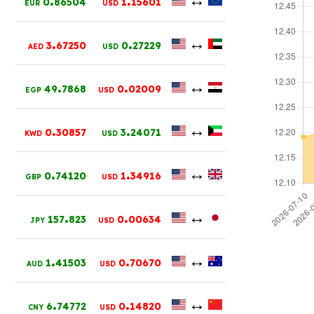
0
86504
1
15601
EUR
USD
.
.
↔
3
67250
0
27229
AED
USD
.
.
↔
49
7868
0
02009
EGP
USD
.
.
↔
0
30857
3
24071
KWD
USD
.
.
↔
0
74120
1
34916
GBP
USD
.
.
↔
157
823
0
00634
JPY
USD
.
.
↔
1
41503
0
70670
AUD
USD
.
.
↔
6
74772
0
14820
CNY
USD