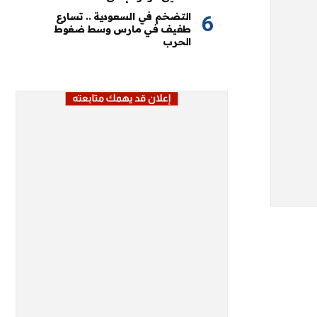
التضخم في السعودية .. تسارع
طفيف في مارس وسط ضغوط
الحرب