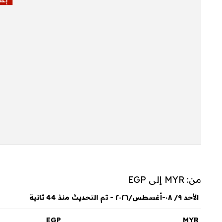
من: MYR إلى EGP
الأحد ٩/ ٠٨-أغسطس/٢٠٢٦ - تم التحديث منذ 44 ثانية
EGP
MYR