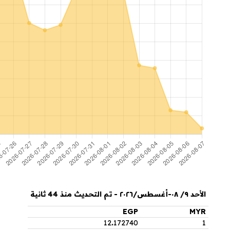
الأحد ٩/ ٠٨-أغسطس/٢٠٢٦ - تم التحديث منذ 44 ثانية
EGP
MYR
12
.
172740
1