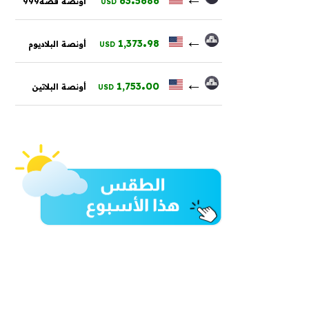
63
5686
أونصة فضة999
USD
.
←
1,373
98
أونصة البلاديوم
USD
.
←
1,753
00
أونصة البلاتين
USD