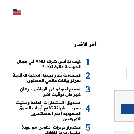
آخر الأخبار
كيف تنافس شركة AMD في مجال
الحوسبة عالية الأداء؟
السعودية تُعزز بنيتها التحتية الرقمية
بمركز بيانات عالمي المستوى
مصنع لينوفو في الرياض .. رهان
كبير على توقيت أكبر
صندوق الاستثمارات العامة وستيت
ستريت: شراكة تفتح أبواب السوق
السعودية أمام المستثمرين
الأوروبيين
استمرار توترات الشحن مع عودة
مضيق هرمز للإغلاق