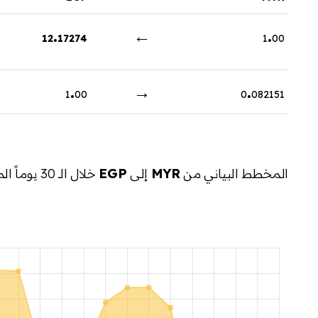
.
←
.
12
17274
1
00
.
→
.
1
00
0
082151
المخطط البياني من
MYR
إلى
EGP
خلال الـ 30 يوماً الماضية