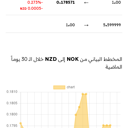
.
←
.
-0.273%
0
178571
1
00
-0.0005
NZD
.
→
.
1
00
5
599999
المخطط البياني من
NOK
إلى
NZD
خلال الـ 30 يوماً
الماضية