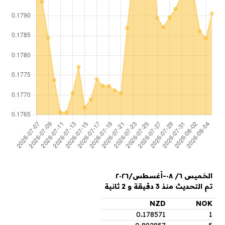
الخميس ٦/ ٠٨-أغسطس/٢٠٢٦
تم التحديث منذ 3 دقيقة و 2 ثانية
NZD
NOK
0
.
178571
1