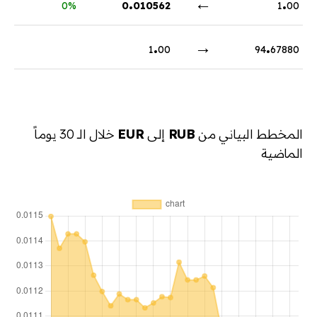
.
←
.
0%
0
010562
1
00
.
→
.
1
00
94
67880
المخطط البياني من
RUB
إلى
EUR
خلال الـ 30 يوماً
الماضية