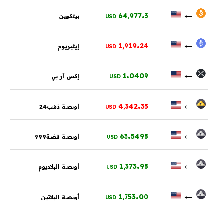
.
←
64,977
3
بيتكوين
USD
.
←
1,919
24
إيثيريوم
USD
.
←
1
0409
إكس آر بي
USD
.
←
4,342
35
أونصة ذهب24
USD
.
←
63
5498
أونصة فضة999
USD
.
←
1,373
98
أونصة البلاديوم
USD
.
←
1,753
00
أونصة البلاتين
USD