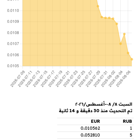
السبت ٨/ ٠٨-أغسطس/٢٠٢٦
تم التحديث منذ 30 دقيقة و 14 ثانية
EUR
RUB
0
.
010562
1
0
.
052810
5