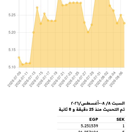
السبت ٨/ ٠٨-أغسطس/٢٠٢٦
تم التحديث منذ 25 دقيقة و 8 ثانية
EGP
SEK
5
.
251539
1