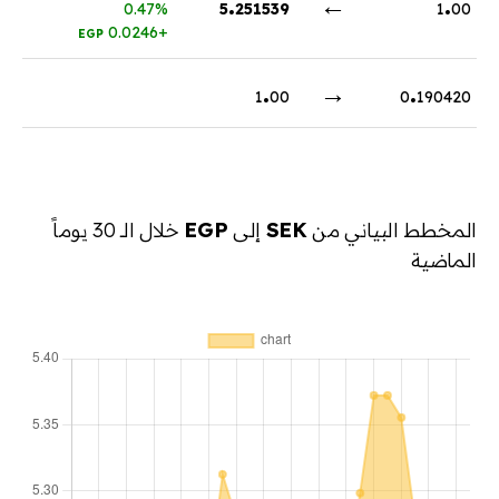
.
←
.
0.47%
5
251539
1
00
+0.0246
EGP
.
→
.
1
00
0
190420
المخطط البياني من
SEK
إلى
EGP
خلال الـ 30 يوماً
الماضية