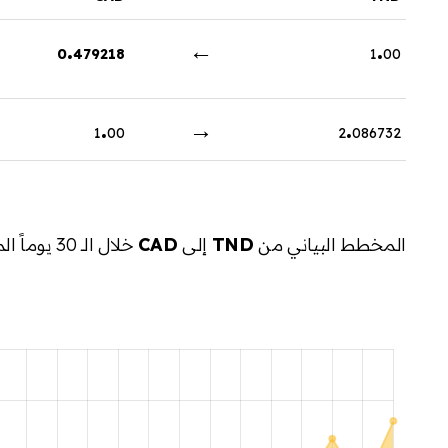
.
←
.
0
479218
1
00
.
→
.
1
00
2
086732
المخطط البياني من
TND
إلى
CAD
خلال الـ 30 يوماً الماضية