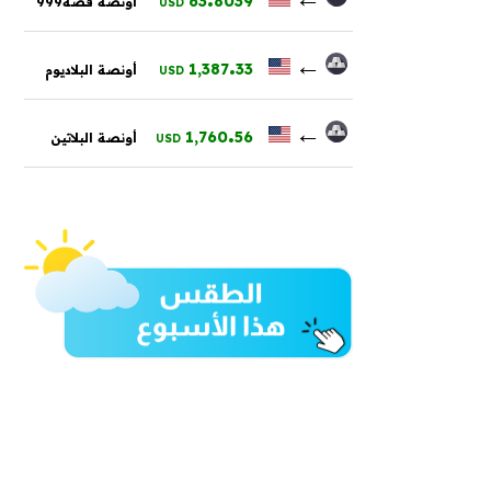
63
8039
أونصة فضة999
USD
.
←
1,387
33
أونصة البلاديوم
USD
.
←
1,760
56
أونصة البلاتين
USD