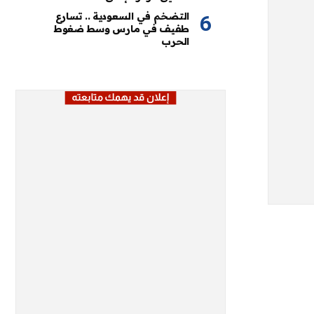
التضخم في السعودية .. تسارع
طفيف في مارس وسط ضغوط
الحرب