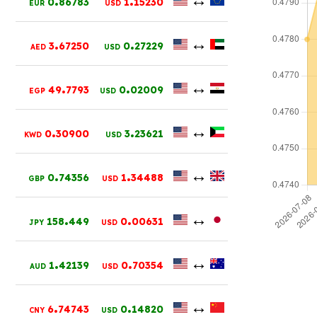
0
86783
1
15230
EUR
USD
.
.
↔
3
67250
0
27229
AED
USD
.
.
↔
49
7793
0
02009
EGP
USD
.
.
↔
0
30900
3
23621
KWD
USD
.
.
↔
0
74356
1
34488
GBP
USD
.
.
↔
158
449
0
00631
JPY
USD
.
.
↔
1
42139
0
70354
AUD
USD
.
.
↔
6
74743
0
14820
CNY
USD