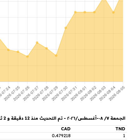
الجمعة ٧/ ٠٨-أغسطس/٢٠٢٦ - تم التحديث منذ 12 دقيقة و 2 ثانية
CAD
TND
0
.
479218
1