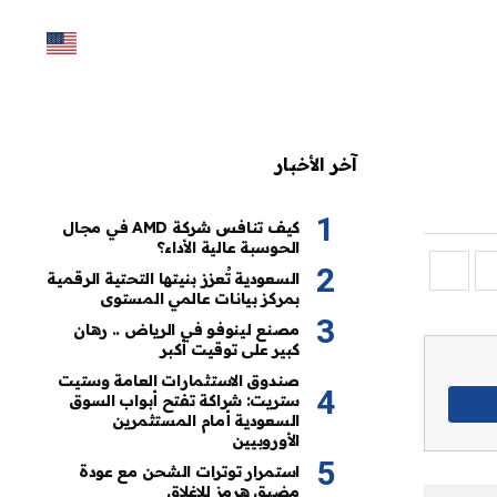
آخر الأخبار
كيف تنافس شركة AMD في مجال
الحوسبة عالية الأداء؟
السعودية تُعزز بنيتها التحتية الرقمية
بمركز بيانات عالمي المستوى
مصنع لينوفو في الرياض .. رهان
كبير على توقيت أكبر
صندوق الاستثمارات العامة وستيت
ستريت: شراكة تفتح أبواب السوق
السعودية أمام المستثمرين
الأوروبيين
استمرار توترات الشحن مع عودة
مضيق هرمز للإغلاق