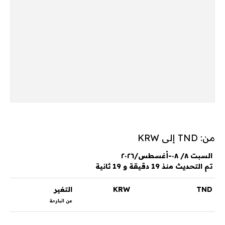
من: TND إلى KRW
السبت ٨/ ٠٨-أغسطس/٢٠٢٦
تم التحديث منذ 19 دقيقة و 19 ثانية
TND
KRW
التغير
عن البارحة