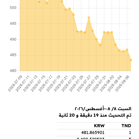
السبت ٨/ ٠٨-أغسطس/٢٠٢٦
تم التحديث منذ 19 دقيقة و 20 ثانية
KRW
TND
481
.
865901
1