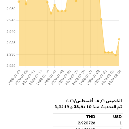
الخميس ٦/ ٠٨-أغسطس/٢٠٢٦
تم التحديث منذ 10 دقيقة و 19 ثانية
TND
USD
2
.
920726
1