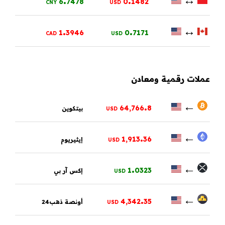
6
7478
0
1482
CNY
USD
.
.
↔
1
3946
0
7171
CAD
USD
عملات رقمية ومعادن
.
←
64,766
8
بيتكوين
USD
.
←
1,913
36
إيثيريوم
USD
.
←
1
0323
إكس آر بي
USD
.
←
4,342
35
أونصة ذهب24
USD