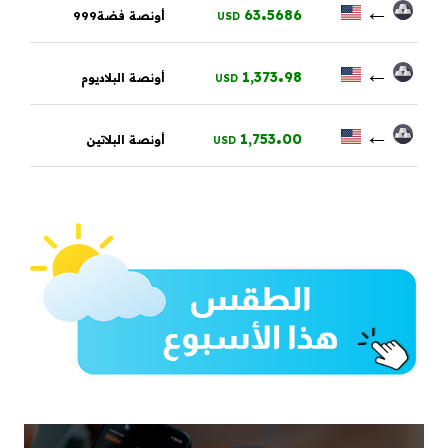
.
←
63
5686
أونصة فضة999
USD
.
←
1,373
98
أونصة البلاديوم
USD
.
←
1,753
00
أونصة البلاتين
USD