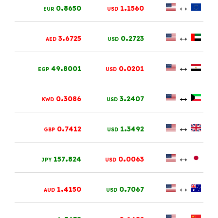
.
.
↔
0
8650
1
1560
EUR
USD
.
.
↔
3
6725
0
2723
AED
USD
.
.
↔
49
8001
0
0201
EGP
USD
.
.
↔
0
3086
3
2407
KWD
USD
.
.
↔
0
7412
1
3492
GBP
USD
.
.
↔
157
824
0
0063
JPY
USD
.
.
↔
1
4150
0
7067
AUD
USD
.
.
↔