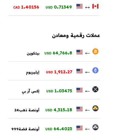
.
.
↔
1
40156
0
71349
CAD
USD
عملات رقمية ومعادن
.
←
64,766
8
بيتكوين
USD
.
←
1,912
27
إيثيريوم
USD
.
←
1
03475
إكس آر بي
USD
.
←
4,315
18
أونصة ذهب24
USD
.
←
64
4023
أونصة فضة999
USD