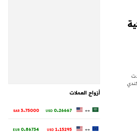
ية
دت
ر دولار كندي
أزواج العملات
.
.
↔
3
75000
0
26667
SAR
USD
.
.
↔
0
86734
1
15295
EUR
USD