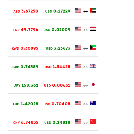
.
.
↔
3
67250
0
27229
AED
USD
.
.
↔
49
7796
0
02009
EGP
USD
.
.
↔
0
30895
3
23673
KWD
USD
.
.
↔
0
74389
1
34428
GBP
USD
.
.
↔
158
362
0
00631
JPY
USD
.
.
↔
1
42028
0
70408
AUD
USD
.
.
↔
6
74855
0
14818
CNY
USD