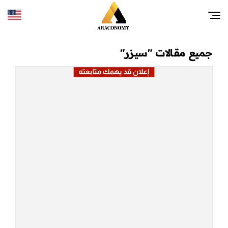
جميع مقالات "سيزر"