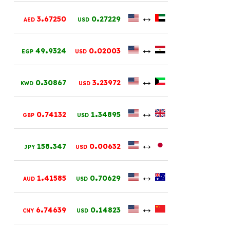
.
.
↔
3
67250
0
27229
AED
USD
.
.
↔
49
9324
0
02003
EGP
USD
.
.
↔
0
30867
3
23972
KWD
USD
.
.
↔
0
74132
1
34895
GBP
USD
.
.
↔
158
347
0
00632
JPY
USD
.
.
↔
1
41585
0
70629
AUD
USD
.
.
↔
6
74639
0
14823
CNY
USD