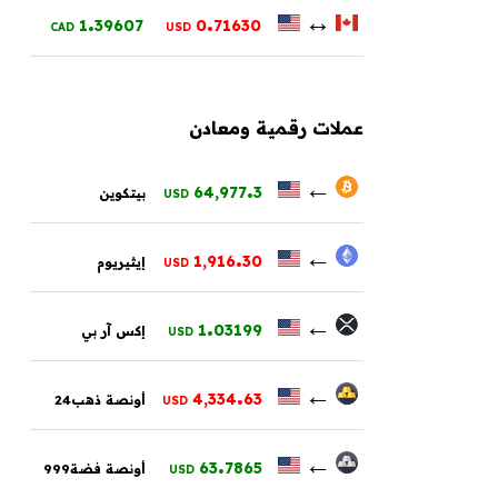
.
.
↔
1
39607
0
71630
CAD
USD
عملات رقمية ومعادن
.
←
64,977
3
بيتكوين
USD
.
←
1,916
30
إيثيريوم
USD
.
←
1
03199
إكس آر بي
USD
.
←
4,334
63
أونصة ذهب24
USD
.
←
63
7865
أونصة فضة999
USD