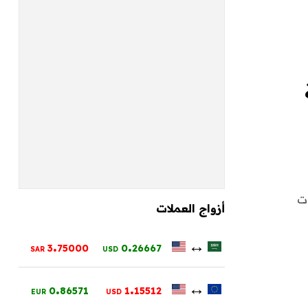
ارديرات
أزواج العملات
.
.
↔
3
75000
0
26667
SAR
USD
.
.
↔
0
86571
1
15512
EUR
USD