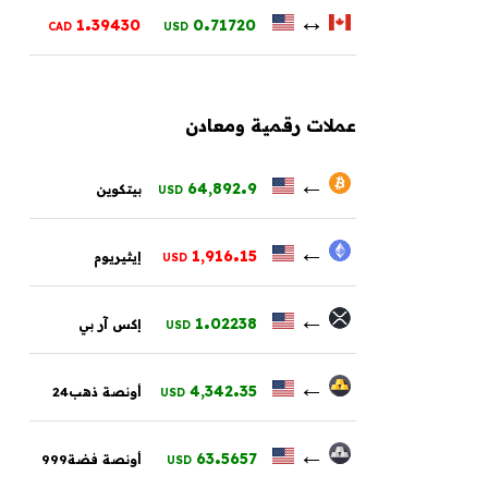
.
.
↔
1
39430
0
71720
CAD
USD
عملات رقمية ومعادن
.
←
64,892
9
بيتكوين
USD
.
←
1,916
15
إيثيريوم
USD
.
←
1
02238
إكس آر بي
USD
.
←
4,342
35
أونصة ذهب24
USD
.
←
63
5657
أونصة فضة999
USD