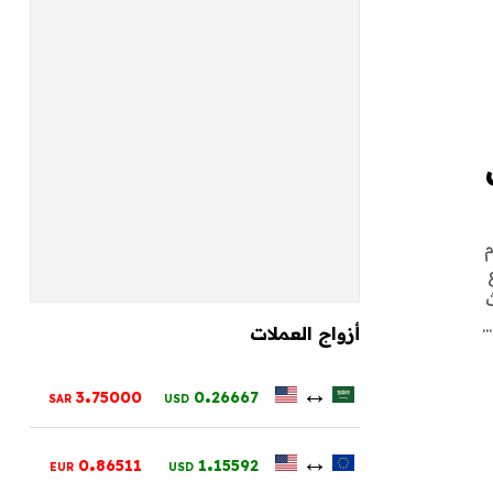
ع
.
أزواج العملات
.
.
↔
3
75000
0
26667
SAR
USD
.
.
↔
0
86511
1
15592
EUR
USD