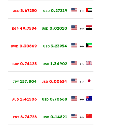
.
.
↔
3
67250
0
27229
AED
USD
.
.
↔
49
7584
0
02010
EGP
USD
.
.
↔
0
30869
3
23954
KWD
USD
.
.
↔
0
74128
1
34902
GBP
USD
.
.
↔
157
804
0
00634
JPY
USD
.
.
↔
1
41506
0
70668
AUD
USD
.
.
↔
6
74726
0
14821
CNY
USD