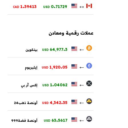
.
.
↔
1
39413
0
71729
CAD
USD
عملات رقمية ومعادن
.
←
64,977
3
بيتكوين
USD
.
←
1,920
05
إيثيريوم
USD
.
←
1
04062
إكس آر بي
USD
.
←
4,342
35
أونصة ذهب24
USD
.
←
63
5617
أونصة فضة999
USD