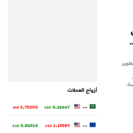
طوير
ة،
أزواج العملات
.
.
↔
3
75000
0
26667
SAR
USD
.
.
↔
0
86514
1
15589
EUR
USD