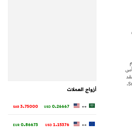
أس
قد
شراكة إستراتيجية مع شركة Smilegate،
أزواج العملات
.
.
↔
3
75000
0
26667
SAR
USD
.
.
↔
0
86673
1
15376
EUR
USD