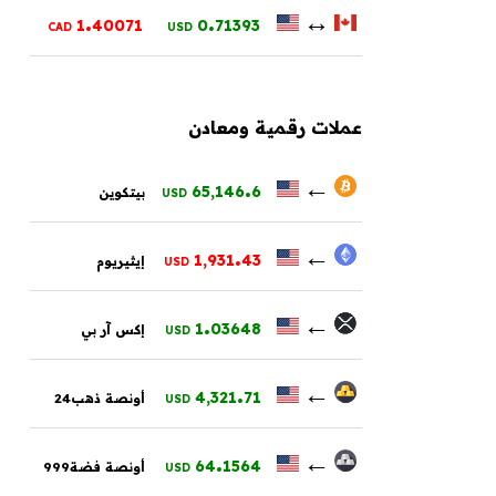
.
.
↔
1
40071
0
71393
CAD
USD
عملات رقمية ومعادن
.
←
65,146
6
بيتكوين
USD
.
←
1,931
43
إيثيريوم
USD
.
←
1
03648
إكس آر بي
USD
.
←
4,321
71
أونصة ذهب24
USD
.
←
64
1564
أونصة فضة999
USD