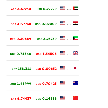
.
.
↔
3
67250
0
27229
AED
USD
.
.
↔
49
7738
0
02009
EGP
USD
.
.
↔
0
30889
3
23739
KWD
USD
.
.
↔
0
74346
1
34506
GBP
USD
.
.
↔
158
311
0
00632
JPY
USD
.
.
↔
1
41999
0
70423
AUD
USD
.
.
↔
6
74937
0
14816
CNY
USD