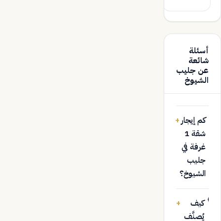
أسئلة
شائعة
عن جليب
الشيوخ
كم إيجار
+
شقة 1
غرفة في
جليب
الشيوخ؟
كيف
+
يُصنَّف