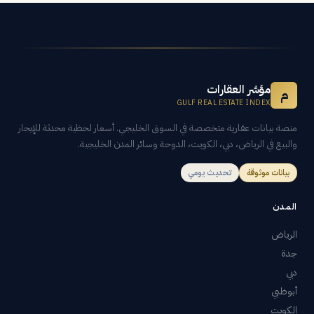
مؤشر العقارات
م
GULF REAL ESTATE INDEX
منصة بيانات عقارية متخصصة في السوق الخليجي. أسعار لحظية محدثة للإيجار
والبيع في الرياض، دبي، الكويت، الدوحة وسائر المدن الخليجية.
بيانات موثوقة
تحديث يومي
المدن
الرياض
جدة
دبي
أبوظبي
الكويت