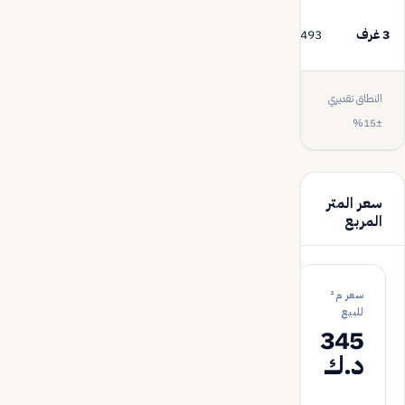
560
3 غرف
493 د.ك
644 د.ك
د.ك
النطاق تقديري
±15%
سعر المتر
المربع
سعر م²
للبيع
345
د.ك