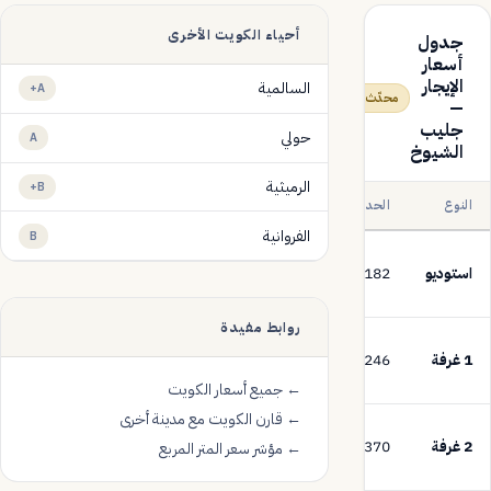
أحياء الكويت الأخرى
جدول
أسعار
الإيجار
السالمية
A+
محدّث 2026
—
جليب
حولي
A
الشيوخ
الرميثية
B+
النوع
الحد الأدنى
المتوسط
الحد الأعلى
الفروانية
B
280
استوديو
182 د.ك
358 د.ك
د.ك
روابط مفيدة
280
1 غرفة
246 د.ك
322 د.ك
د.ك
← جميع أسعار الكويت
← قارن الكويت مع مدينة أخرى
420
2 غرفة
370 د.ك
483 د.ك
← مؤشر سعر المتر المربع
د.ك