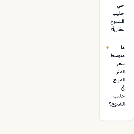
حي
جليب
الشيوخ
عقارياً؟
ما
+
متوسط
سعر
المتر
المربع
في
جليب
الشيوخ؟