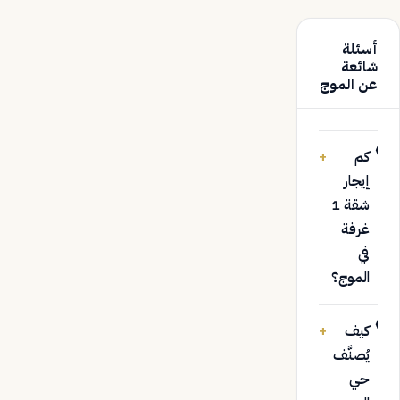
أسئلة
شائعة
عن الموج
كم
+
إيجار
شقة 1
غرفة
في
الموج؟
كيف
+
يُصنَّف
حي