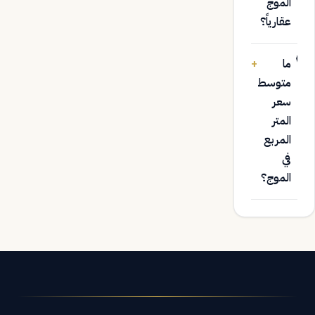
الموج
عقارياً؟
ما
+
متوسط
سعر
المتر
المربع
في
الموج؟