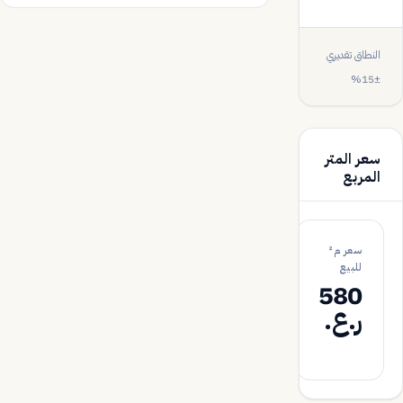
ر.ع.
النطاق تقديري
±15%
سعر المتر
المربع
سعر م²
للبيع
580
ر.ع.