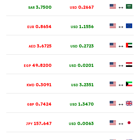
.
.
↔
3
7500
0
2667
SAR
USD
.
.
↔
0
8654
1
1556
EUR
USD
.
.
↔
3
6725
0
2723
AED
USD
.
.
↔
49
8200
0
0201
EGP
USD
.
.
↔
0
3091
3
2351
KWD
USD
.
.
↔
0
7424
1
3470
GBP
USD
.
.
↔
157
647
0
0063
JPY
USD