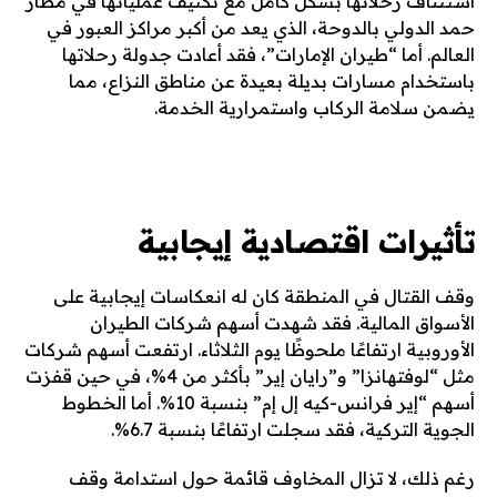
استئناف رحلاتها بشكل كامل مع تكثيف عملياتها في مطار
حمد الدولي بالدوحة، الذي يعد من أكبر مراكز العبور في
العالم. أما “طيران الإمارات”، فقد أعادت جدولة رحلاتها
باستخدام مسارات بديلة بعيدة عن مناطق النزاع، مما
يضمن سلامة الركاب واستمرارية الخدمة.
تأثيرات اقتصادية إيجابية
وقف القتال في المنطقة كان له انعكاسات إيجابية على
الأسواق المالية. فقد شهدت أسهم شركات الطيران
الأوروبية ارتفاعًا ملحوظًا يوم الثلاثاء. ارتفعت أسهم شركات
مثل “لوفتهانزا” و”رايان إير” بأكثر من 4%، في حين قفزت
أسهم “إير فرانس-كيه إل إم” بنسبة 10%. أما الخطوط
الجوية التركية، فقد سجلت ارتفاعًا بنسبة 6.7%.
رغم ذلك، لا تزال المخاوف قائمة حول استدامة وقف