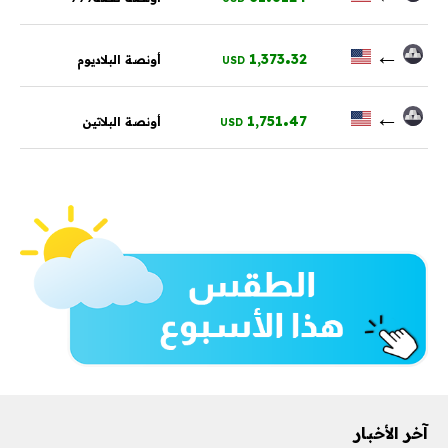
.
←
1,373
32
أونصة البلاديوم
USD
.
←
1,751
47
أونصة البلاتين
USD
آخر الأخبار