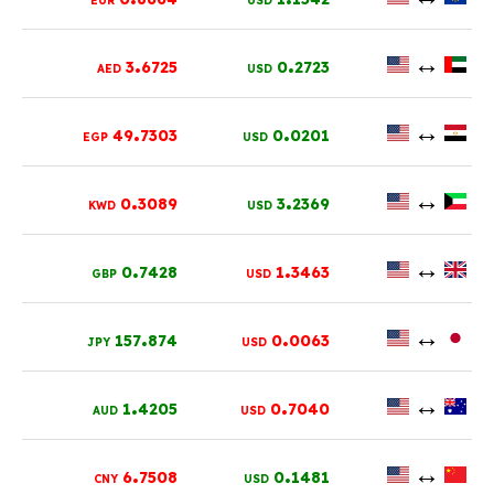
EUR
USD
.
.
↔
3
6725
0
2723
AED
USD
.
.
↔
49
7303
0
0201
EGP
USD
.
.
↔
0
3089
3
2369
KWD
USD
.
.
↔
0
7428
1
3463
GBP
USD
.
.
↔
157
874
0
0063
JPY
USD
.
.
↔
1
4205
0
7040
AUD
USD
.
.
↔
6
7508
0
1481
CNY
USD