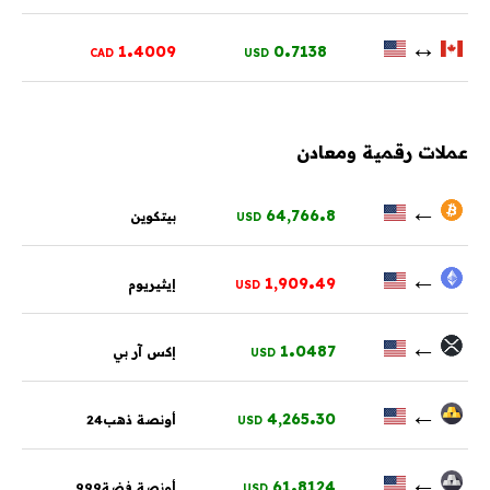
.
.
↔
1
4009
0
7138
CAD
USD
عملات رقمية ومعادن
.
←
64,766
8
بيتكوين
USD
.
←
1,909
49
إيثيريوم
USD
.
←
1
0487
إكس آر بي
USD
.
←
4,265
30
أونصة ذهب24
USD
.
←
61
8124
أونصة فضة999
USD