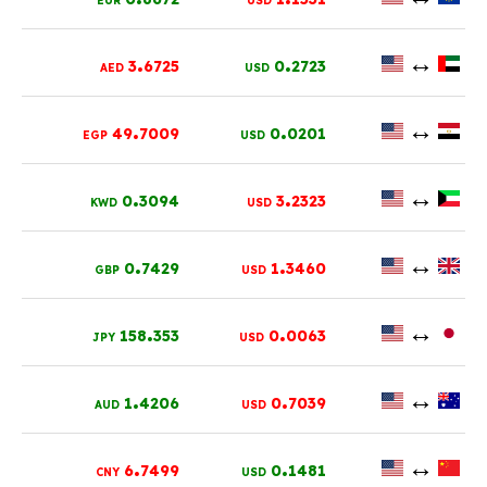
EUR
USD
.
.
↔
3
6725
0
2723
AED
USD
.
.
↔
49
7009
0
0201
EGP
USD
.
.
↔
0
3094
3
2323
KWD
USD
.
.
↔
0
7429
1
3460
GBP
USD
.
.
↔
158
353
0
0063
JPY
USD
.
.
↔
1
4206
0
7039
AUD
USD
.
.
↔
6
7499
0
1481
CNY
USD