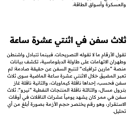
والعسكرة وأسواق الطاقة.
ثلاث سفن في اثنتي عشرة ساعة
تقول الأرقام ما لا تقوله التصريحات. فبينما تتبادل واشنطن
وطهران الاتهامات على طاولة الدبلوماسية، تكشف بيانات
منصة “مارين ترافيك” لتتبع السفن عن حقيقة صادمة: لم
تعبر المضيقَ خلال الاثنتي عشرة ساعة الماضية سوى ثلاث
سفن فحسب، إحداها ناقلة كيماويات، والثانية ناقلة غاز
بترول مسال، والثالثة ناقلة المنتجات النفطية “نيرو”. ثلاث
سفن في ممر كان يشهد يومياً عشرات الناقلات في أوقات
الاستقرار، وهو رقم يختصر حجم الأزمة بصورة أبلغ من أي
تحليل.