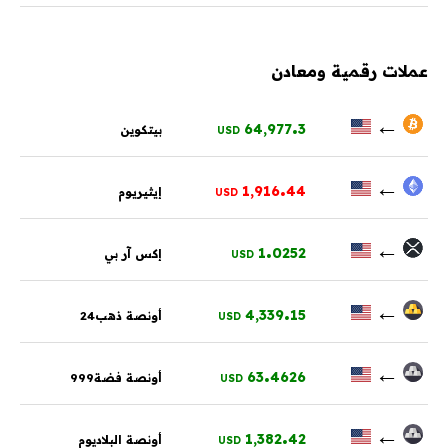
عملات رقمية ومعادن
.
←
64,977
3
بيتكوين
USD
.
←
1,916
44
إيثيريوم
USD
.
←
1
0252
إكس آر بي
USD
.
←
4,339
15
أونصة ذهب24
USD
.
←
63
4626
أونصة فضة999
USD
.
←
1,382
42
أونصة البلاديوم
USD