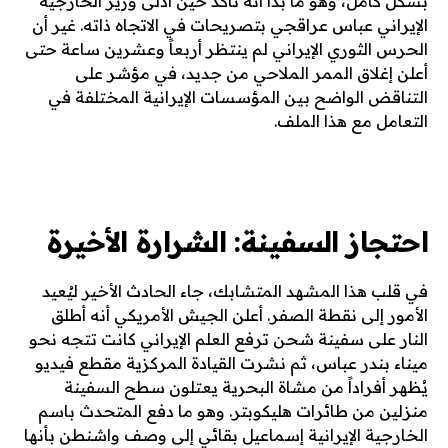
بشكل كامل، وهو ما بدا أنه تأكّد حين أدلى وزير الخارجية
الإيراني عباس عراقجي بتصريحات في الاتجاه ذاته. غير أن
الحرس الثوري الإيراني لم ينتظر أربعاً وعشرين ساعة حتى
أعلن إغلاق الممر الملاحي من جديد، في مؤشر على
التناقض الواضح بين المؤسسات الإيرانية المختلفة في
التعامل مع هذا الملف.
احتجاز السفينة: الشرارة الأخيرة
في قلب هذا المشهد المتشابك، جاء الحادث الأخير ليُعيد
الأمور إلى نقطة الصفر. أعلن الجيش الأمريكي أنه أطلق
النار على سفينة شحن ترفع العلم الإيراني كانت تتجه نحو
ميناء بندر عباس، ثم نشرت القيادة المركزية مقطع فيديو
يُظهر أفراداً من مشاة البحرية يعتلون سطح السفينة
منزلين من طائرات هليكوبتر. وهو ما دفع المتحدث باسم
الخارجية الإيرانية إسماعيل بقائي إلى وصف واشنطن بأنها