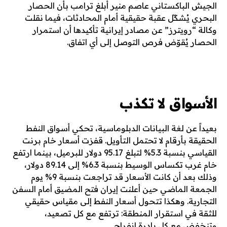
الجيش الباكستاني عاصم منير أبلغ ترامب بأن الحصار
البحري يُشكّل عقبة حقيقية أمام المحادثات، فيما نقلت
وكالة “رويترز” عن مصادر إيرانية تأكيدها أن استمرار
الحصار يُقوّض فرص التوصل إلى أي اتفاق.
الأسواق لا تكذب
بعيداً عن لغة البيانات الدبلوماسية، تحكي أسواق النفط
الحقيقة بأرقام لا تحتمل التأويل. قفزت أسعار خام برنت
القياسي بنسبة 5.3% لتبلغ 95.17 دولار للبرميل، بينما ارتفع
خام غرب تكساس الوسيط بنسبة 6.3% إلى 89.14 دولار،
وذلك بعد أن كانت الأسعار قد تراجعت بنسبة 9% يوم
الجمعة الماضي حين أعلنت إيران فتح المضيق أمام السفن
التجارية. وهكذا تتحول أسعار النفط إلى مقياس حقيقي
للثقة في استقرار المنطقة: ترتفع مع كل تصعيد،
وتنخفض مع كل بادرة انفراج.