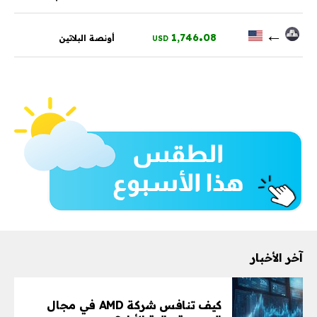
.
←
1,746
08
أونصة البلاتين
USD
آخر الأخبار
كيف تنافس شركة AMD في مجال