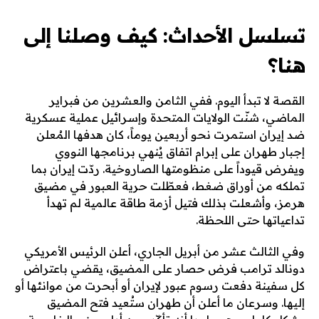
تسلسل الأحداث: كيف وصلنا إلى
هنا؟
القصة لا تبدأ اليوم. ففي الثامن والعشرين من فبراير
الماضي، شنّت الولايات المتحدة وإسرائيل عملية عسكرية
ضد إيران استمرت نحو أربعين يوماً، كان هدفها المُعلن
إجبار طهران على إبرام اتفاق يُنهي برنامجها النووي
ويفرض قيوداً على منظومتها الصاروخية. ردّت إيران بما
تملكه من أوراق ضغط، فعطّلت حرية العبور في مضيق
هرمز، وأشعلت بذلك فتيل أزمة طاقة عالمية لم تهدأ
تداعياتها حتى اللحظة.
وفي الثالث عشر من أبريل الجاري، أعلن الرئيس الأمريكي
دونالد ترامب فرض حصار على المضيق، يقضي باعتراض
كل سفينة دفعت رسوم عبور لإيران أو أبحرت من موانئها أو
إليها. وسرعان ما أعلن أن طهران ستُعيد فتح المضيق