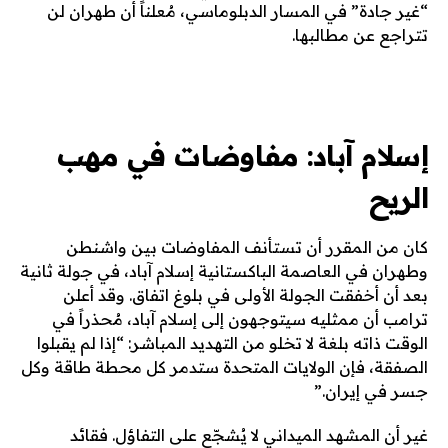
“غير جادة” في المسار الدبلوماسي، مُعلناً أن طهران لن
تتراجع عن مطالبها.
إسلام آباد: مفاوضات في مهب
الريح
كان من المقرر أن تستأنف المفاوضات بين واشنطن
وطهران في العاصمة الباكستانية إسلام آباد، في جولة ثانية
بعد أن أخفقت الجولة الأولى في بلوغ اتفاق. وقد أعلن
ترامب أن ممثليه سيتوجهون إلى إسلام آباد، مُحذراً في
الوقت ذاته بلغة لا تخلو من التهديد المباشر: “إذا لم يقبلوا
الصفقة، فإن الولايات المتحدة ستدمر كل محطة طاقة وكل
جسر في إيران.”
غير أن المشهد الميداني لا يُشجّع على التفاؤل. فقائد