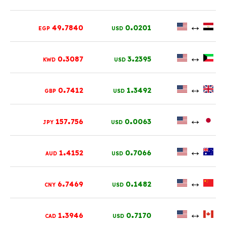
.
.
↔
49
7840
0
0201
EGP
USD
.
.
↔
0
3087
3
2395
KWD
USD
.
.
↔
0
7412
1
3492
GBP
USD
.
.
↔
157
756
0
0063
JPY
USD
.
.
↔
1
4152
0
7066
AUD
USD
.
.
↔
6
7469
0
1482
CNY
USD
.
.
↔
1
3946
0
7170
CAD
USD