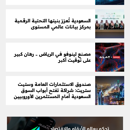
السعودية تُعزز بنيتها التحتية الرقمية
بمركز بيانات عالمي المستوى
مصنع لينوفو في الرياض .. رهان كبير
على توقيت أكبر
صندوق الاستثمارات العامة وستيت
ستريت: شراكة تفتح أبواب السوق
السعودية أمام المستثمرين الأوروبيين