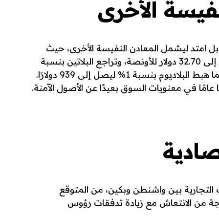
نفيسة الأخرى
بل امتد ليشمل المعادن النفيسة الأخرى، حيث
انخفضت الفضة بنسبة 1.2% لتصل إلى 32.70 دولار للأونصة، وتراجع البلاتين بنسبة
0.6% إلى 965.70 دولار للأونصة، بينما هبط البلاديوم بنسبة 1% ليصل إلى 939 دولارًا.
امًا في معنويات السوق بعيدًا عن الأصول الآمنة.
صادية
التجارية بين واشنطن وبكين، من المتوقع
جة من الانتعاش مع زيادة تدفقات رؤوس