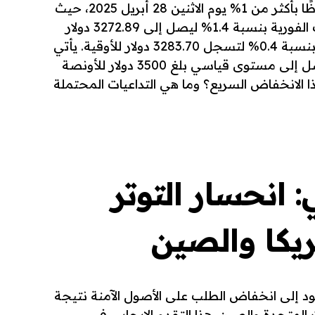
شهدت أسعار الذهب انخفاضًا ملحوظًا بأكثر من 1% يوم الاثنين 28 أبريل 2025، حيث
تراجع المعدن النفيس في المعاملات الفورية بنسبة 1.4% ليصل إلى 3272.89 دولار
للأونصة، مع انخفاض العقود الآجلة بنسبة 0.4% لتسجل 3283.70 دولار للأوقية. يأتي
هذا التراجع بعد أن كان الذهب قد وصل إلى مستوى قياسي بلغ 3500 دولار للأونصة
 هذا الانخفاض السريع؟ وما هي التداعيات المحتملة
 انحسار التوتر
ريكا والصين
عود إلى انخفاض الطلب على الأصول الآمنة نتيجة
ت المتحدة والصين. هذا التقدم الإيجابي في