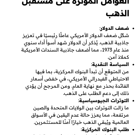
العوامل المؤثرة على مستقبل
الذهب
ضعف الدولار
:
شكّل ضعف الدولار الأمريكي عاملًا رئيسيًا في تعزيز
جاذبية الذهب. يُذكر أن الدولار شهد أسوأ أداء سنوي
منذ عام 1973، مما أضعف جاذبية السندات الأمريكية
كملاذ آمن.
السياسة النقدية
:
من المتوقع أن تبدأ البنوك المركزية، بما فيها
الاحتياطي الفيدرالي الأمريكي، في خفض أسعار
الفائدة بحذر مع نهاية العام. ومن المرجح أن يؤدي
ذلك إلى دعم الطلب على الذهب.
التوترات الجيوسياسية
:
ما زالت التوترات بين الولايات المتحدة والصين
مرتفعة، مما يعزز حالة عدم اليقين في الأسواق
العالمية ويُبقي الذهب خيارًا آمنًا للمستثمرين.
طلب البنوك المركزية
: