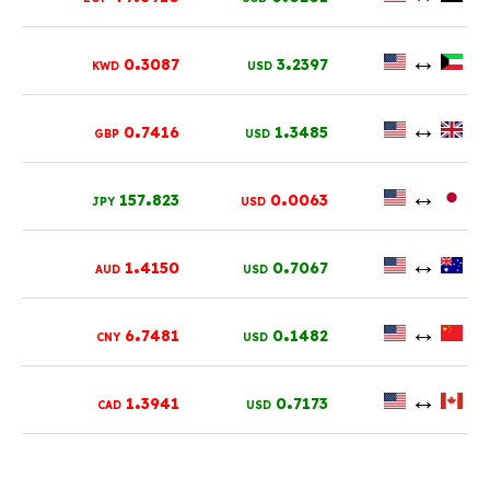
.
.
↔
0
3087
3
2397
KWD
USD
.
.
↔
0
7416
1
3485
GBP
USD
.
.
↔
157
823
0
0063
JPY
USD
.
.
↔
1
4150
0
7067
AUD
USD
.
.
↔
6
7481
0
1482
CNY
USD
.
.
↔
1
3941
0
7173
CAD
USD