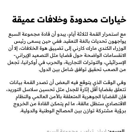
خيارات محدودة وخلافات عميقة
مع استمرار القمة لثلاثة أيام، يبدو أن قادة مجموعة السبع
يواجهون تحديات بالغة التعقيد. ففي حين يسعى رئيس
الوزراء الكندي مارك كارني إلى تضييق هوة الخلافات، إلا أن
الانقسامات الواضحة حول قضايا مثل التصعيد الإيراني-
الإسرائيلي، والتوترات التجارية، والحرب في أوكرانيا، تجعل
من الصعب تحقيق توافق شامل بين الدول.
وفي الوقت الذي يتوقع فيه البعض أن تصدر القمة بيانات
تتعلق بقضايا أقل إثارة للجدل مثل تحسين سلاسل التوريد،
فإن القضايا الجوهرية المتعلقة بالأمن العالمي والنظام
الاقتصادي ستظل عالقة، ما لم يتمكن القادة من الخروج
برؤية مشتركة توازن بين المصالح الوطنية والدولية.
الوسوم:
إيران
,
ترامب
,
مجموعة السبع