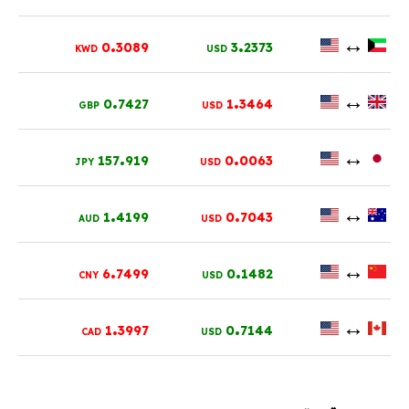
.
.
↔
0
3089
3
2373
KWD
USD
.
.
↔
0
7427
1
3464
GBP
USD
.
.
↔
157
919
0
0063
JPY
USD
.
.
↔
1
4199
0
7043
AUD
USD
.
.
↔
6
7499
0
1482
CNY
USD
.
.
↔
1
3997
0
7144
CAD
USD