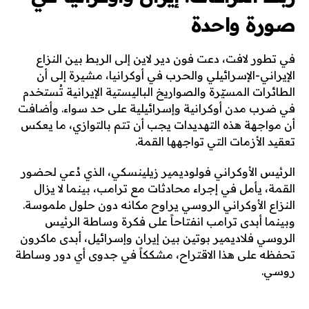
صورة واحدة
في تطور لافت، دعت فون دير لاين إلى الربط بين النزاع
الإيراني-الإسرائيلي والحرب في أوكرانيا، مشيرة إلى أن
الطائرات المسيّرة والصواريخ الباليستية الإيرانية تُستخدم
في ضرب مدن أوكرانية وإسرائيلية على حد سواء. وأضافت
أن مواجهة هذه التهديدات يجب أن تتم بالتوازي، ما يعكس
تعقيد الأزمات التي تواجهها القمة.
الرئيس الأوكراني فولوديمير زيلينسكي، الذي دُعي لحضور
القمة، يأمل في إجراء محادثات مع ترامب، بينما لا يزال
النزاع الأوكراني الروسي يراوح مكانه دون حلول ملموسة.
وبينما أبدى ترامب انفتاحاً على فكرة وساطة الرئيس
الروسي فلاديمير بوتين بين إيران وإسرائيل، أبدى ماكرون
تحفظه على هذا الاقتراح، مشككاً في جدوى أي دور وساطة
روسي.