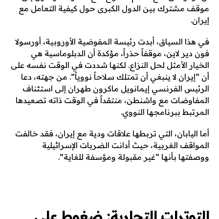
موقف مشترك بين الدول الكبرى حول كيفية التعامل مع
إيران.
في هذا السياق، أبدت رئيسة المفوضية الأوروبية، أورسولا
فون دير لاين، موقفاً حذراً، مؤكدة أن الدبلوماسية هي
الخيار الأمثل لحل النزاع. لكنها شددت في الوقت نفسه على
أن “إيران لا ينبغي أن تمتلك سلاحاً نووياً”. من جهته، دعا
الرئيس الفرنسي إيمانويل ماكرون طهران إلى استئناف
المفاوضات مع واشنطن، منتقداً في الوقت ذاته تصعيدها
المرتبط ببرنامجها النووي.
أما اليابان، التي تربطها علاقات ودية مع إيران، فقد خالفت
المواقف الغربية، حيث أدانت الضربات الإسرائيلية
ووصفتها بأنها “غير مقبولة ومؤسفة للغاية”.
التوترات التجارية: ضغوط على