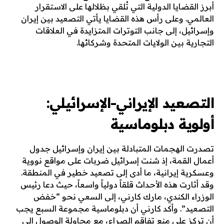
أبرز القضايا الدولية التي تُلقي بظلالها على الاستقرار
العالمي. وعلى رأس هذه القضايا يأتي التصعيد بين إيران
وإسرائيل، إلى جانب التوترات المتزايدة في العلاقات
التجارية بين الولايات المتحدة وشركائها.
التصعيد الإيراني-الإسرائيلي:
أولوية دبلوماسية
تصدرت الهجمات المتبادلة بين إيران وإسرائيل جدول
أعمال القمة، إذ شنت إسرائيل ضربات على مواقع نووية
وعسكرية إيرانية، ما أدى إلى تصعيد خطير في المنطقة.
وقد أثارت هذه الأحداث قلقاً دولياً واسعاً، حيث دعا رئيس
الوزراء الكندي، مارك كارني، إلى السعي نحو “خفض
التصعيد”. وأكد كارني أن دبلوماسية مجموعة السبع يجب
أن تركز على منع تفاقم الصراع، مع محاولة الوصول إلى