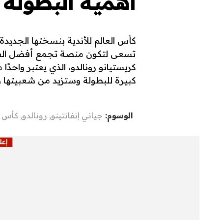
أهمية البطولة 
كأس العالم للأندية بنسختها الجديد
تسعى لتكون منصة تجمع أفضل الفرق
كريستيانو رونالدو، الذي يعتبر واحدً
كبيرة للبطولة وستزيد من شعبيتها وج
الوسوم:
جياني إنفانتينو
,
رونالدو
,
كأس ال