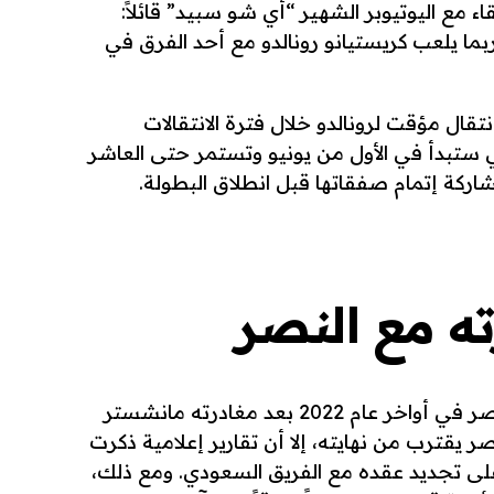
ء مع اليوتيوبر الشهير “أي شو سبيد” قائلاً:
ما يلعب كريستيانو رونالدو مع أحد الفرق في
تقال مؤقت لرونالدو خلال فترة الانتقالات
لتي ستبدأ في الأول من يونيو وتستمر حتى العاشر
شاركة إتمام صفقاتها قبل انطلاق البطولة.
ته مع النصر
انضم كريستيانو رونالدو إلى نادي النصر في أواخر عام 2022 بعد مغادرته مانشستر
صر يقترب من نهايته، إلا أن تقارير إعلامية ذكرت
ا على تجديد عقده مع الفريق السعودي. ومع ذلك،