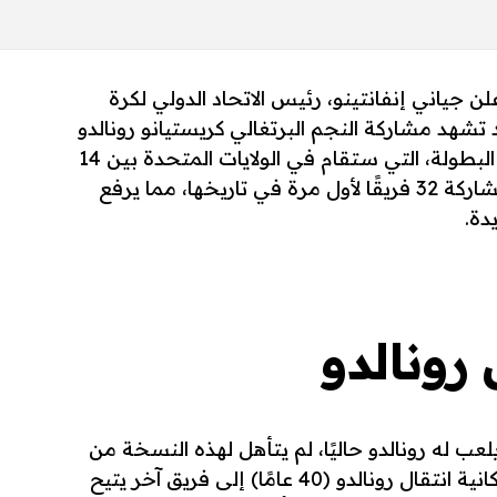
لن جياني إنفانتينو، رئيس الاتحاد الدولي لكرة
تشهد مشاركة النجم البرتغالي كريستيانو رونالدو
في بطولة كأس العالم للأندية 2025. البطولة، التي ستقام في الولايات المتحدة بين 14
يونيو و13 يوليو المقبلين، ستشهد مشاركة 32 فريقًا لأول مرة في تاريخها، مما يرفع
دة.
 رونالدو
عب له رونالدو حاليًا، لم يتأهل لهذه النسخة من
البطولة، إلا أن إنفانتينو أشار إلى إمكانية انتقال رونالدو (40 عامًا) إلى فريق آخر يتيح