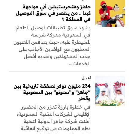
جاهز وهنجرستيشن في مواجهة
كيتا .. من ينتصر في سوق التوصيل
في المملكة ؟
يشهد سوق تطبيقات توصيل الطعام
في السعودية معركة شرسة
للسيطرة عليه، حيث يتنافس اللاعبون
المحليون مع الوافدين الأجانب على
جذب المستهلكين وتقديم أفضل
الخدمات....
أعمال
234 مليون دولار لصفقة تاريخية بين
“جاهز” و”سنونو” بين السعودية
وقطر
في خطوة بارزة تعزز من الحضور
الإقليمي لشركات التقنية السعودية،
أعلنت شركة جاهز الدولية لتقنية
نظم المعلومات عن توقيع اتفاقية