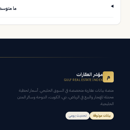
ما متوسط 
مؤشر العقارات
م
GULF REAL ESTATE INDEX
منصة بيانات عقارية متخصصة في السوق الخليجي. أسعار لحظية
محدثة للإيجار والبيع في الرياض، دبي، الكويت، الدوحة وسائر المدن
الخليجية.
بيانات موثوقة
تحديث يومي