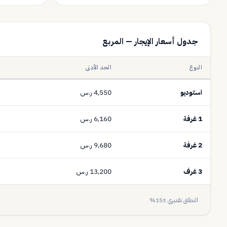
جدول أسعار الإيجار — المربع
النوع
الحد الأدنى
استوديو
4,550 ر.س
1 غرفة
6,160 ر.س
2 غرفة
9,680 ر.س
3 غرف
13,200 ر.س
النطاق تقديري ±15%