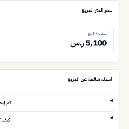
سعر المتر المربع
سعر م² للبيع
5,100 ر.س
أسئلة شائعة عن المربع
كم إيجار شقة 1
كيف يُ