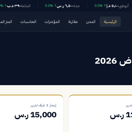
٥٬١٠٠ د.إ
٦٬٥٠٠ ر.س
٣٩٠ د.ب
أبوظبي
جدة
المنامة
↑ 0.0%
↑ 0.0%
↑ 0.0%
الرئيسية
المدن
مقارنة
المؤشرات
الحاسبات
المتر الم
2026
إيجار 3 غرف/شهر
.س
15,000 ر.س