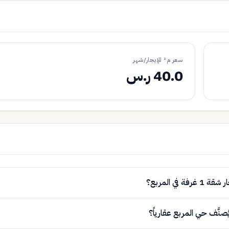
سعر م² للإيجار/شهر
40.0 ر.س
 غرفة في المربع؟
صنَّف حي المربع عقارياً؟