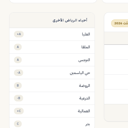
أحياء الرياض الأخرى
ث 2026
العليا
A+
الملقا
A
النرجس
A
حي الياسمين
A-
الروضة
B
الدرعية
B-
العمالية
C+
بدر
C