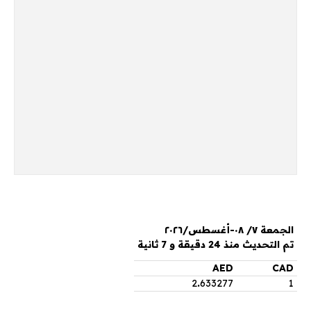
الجمعة ٧/ ٠٨-أغسطس/٢٠٢٦
تم التحديث منذ 24 دقيقة و 7 ثانية
AED
CAD
2
.
633277
1