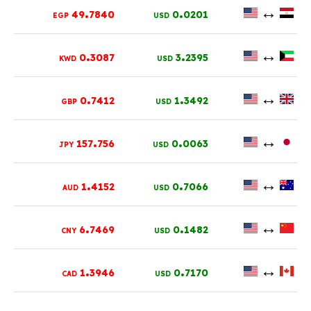
.
.
↔
49
7840
0
0201
EGP
USD
.
.
↔
0
3087
3
2395
KWD
USD
.
.
↔
0
7412
1
3492
GBP
USD
.
.
↔
157
756
0
0063
JPY
USD
.
.
↔
1
4152
0
7066
AUD
USD
.
.
↔
6
7469
0
1482
CNY
USD
.
.
↔
1
3946
0
7170
CAD
USD