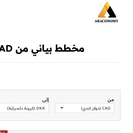
مخطط بياني من CAD إلى DKK خلال آخر 30 يوم
من
إلى
CAD (دولار كندي)
DKK (كرونة دانمركية)