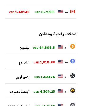
.
.
↔
1
40145
0
71355
CAD
USD
عملات رقمية ومعادن
.
←
64,808
8
بيتكوين
USD
.
←
1,910
99
إيثيريوم
USD
.
←
1
03474
إكس آر بي
USD
.
←
4,309
23
أونصة ذهب24
USD
.
←