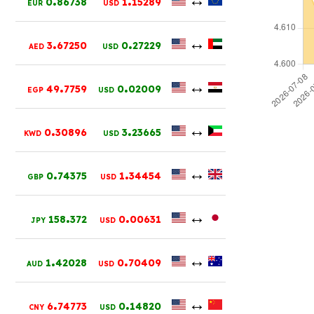
0
86738
1
15289
EUR
USD
.
.
↔
3
67250
0
27229
AED
USD
.
.
↔
49
7759
0
02009
EGP
USD
.
.
↔
0
30896
3
23665
KWD
USD
.
.
↔
0
74375
1
34454
GBP
USD
.
.
↔
158
372
0
00631
JPY
USD
.
.
↔
1
42028
0
70409
AUD
USD
.
.
↔
6
74773
0
14820
CNY
USD