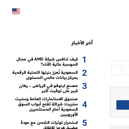
آخر الأخبار
كيف تنافس شركة AMD في مجال
الحوسبة عالية الأداء؟
السعودية تُعزز بنيتها التحتية الرقمية
بمركز بيانات عالمي المستوى
مصنع لينوفو في الرياض .. رهان
كبير على توقيت أكبر
صندوق الاستثمارات العامة وستيت
ستريت: شراكة تفتح أبواب السوق
السعودية أمام المستثمرين
الأوروبيين
استمرار توترات الشحن مع عودة
مضيق هرمز للإغلاق