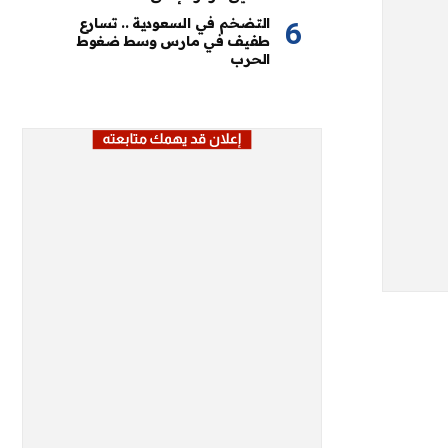
التضخم في السعودية .. تسارع
طفيف في مارس وسط ضغوط
الحرب