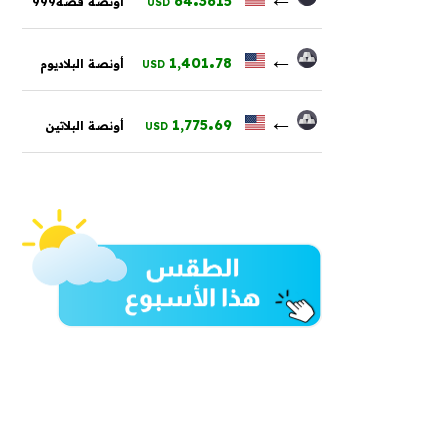
64
3615
أونصة فضة999
USD
.
←
1,401
78
أونصة البلاديوم
USD
.
←
1,775
69
أونصة البلاتين
USD