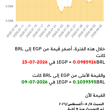
خلال هذه الفترة، أصغر قيمة من EGP إلى BRL
كانت
BRL في
0.0985926
1EGP =
2026-07-23
والقيمة الأعلى من EGP إلى BRL كانت
BRL في
0.1039393
1EGP =
2026-07-09
القيمة الآن
السبت ٨/ ٠٨-أغسطس/٢٠٢٦
تم التحديث منذ 9 ثانية