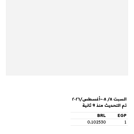
السبت ٨/ ٠٨-أغسطس/٢٠٢٦
تم التحديث منذ 9 ثانية
BRL
EGP
0
.
102530
1