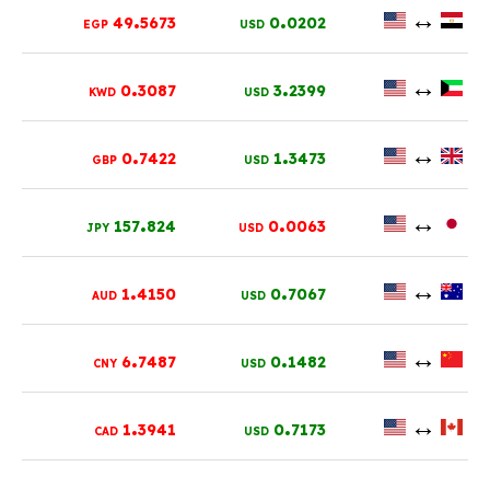
.
.
↔
49
5673
0
0202
EGP
USD
.
.
↔
0
3087
3
2399
KWD
USD
.
.
↔
0
7422
1
3473
GBP
USD
.
.
↔
157
824
0
0063
JPY
USD
.
.
↔
1
4150
0
7067
AUD
USD
.
.
↔
6
7487
0
1482
CNY
USD
.
.
↔
1
3941
0
7173
CAD
USD