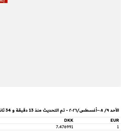
الأحد ٩/ ٠٨-أغسطس/٢٠٢٦ - تم التحديث منذ 13 دقيقة و 34 ثانية
DKK
EUR
7
.
476991
1