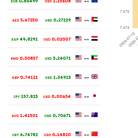
0
86499
1
15608
EUR
USD
.
.
↔
3
67250
0
27229
AED
USD
.
.
↔
49
8291
0
02007
EGP
USD
.
.
↔
0
30857
3
24071
KWD
USD
.
.
↔
0
74121
1
34915
GBP
USD
.
.
↔
157
823
0
00634
JPY
USD
.
.
↔
1
41501
0
70671
AUD
USD
.
.
↔
6
74782
0
14820
CNY
USD