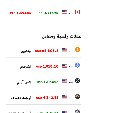
.
.
↔
1
39483
0
71693
CAD
USD
عملات رقمية ومعادن
.
←
64,808
8
بيتكوين
USD
.
←
1,918
10
إيثيريوم
USD
.
←
1
03456
إكس آر بي
USD
.
←
4,342
35
أونصة ذهب24
USD
.
←