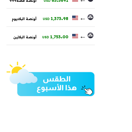
63
5691
أونصة فضة999
USD
.
←
1,373
98
أونصة البلاديوم
USD
.
←
1,753
00
أونصة البلاتين
USD