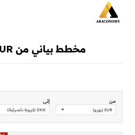
مخطط بياني من EUR إلى DKK خلال آخر 30 يوم
من
إلى
EUR (يورو)
DKK (كرونة دانمركية)