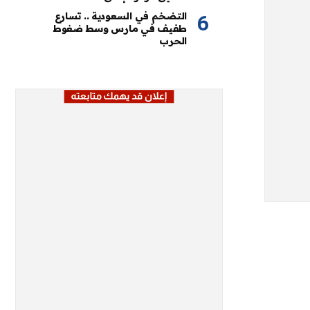
التضخم في السعودية .. تسارع
طفيف في مارس وسط ضغوط
الحرب