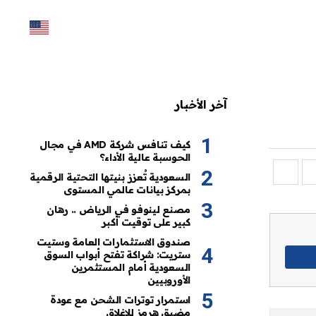
آخر الأخبار
كيف تنافس شركة AMD في مجال
الحوسبة عالية الأداء؟
السعودية تُعزز بنيتها التحتية الرقمية
بمركز بيانات عالمي المستوى
مصنع لينوفو في الرياض .. رهان
كبير على توقيت أكبر
صندوق الاستثمارات العامة وستيت
ستريت: شراكة تفتح أبواب السوق
السعودية أمام المستثمرين
الأوروبيين
استمرار توترات الشحن مع عودة
مضيق هرمز للإغلاق