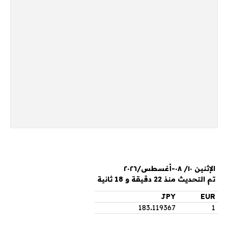
الإثنين ١٠/ ٠٨-أغسطس/٢٠٢٦
تم التحديث منذ 22 دقيقة و 18 ثانية
JPY
EUR
183
.
119367
1