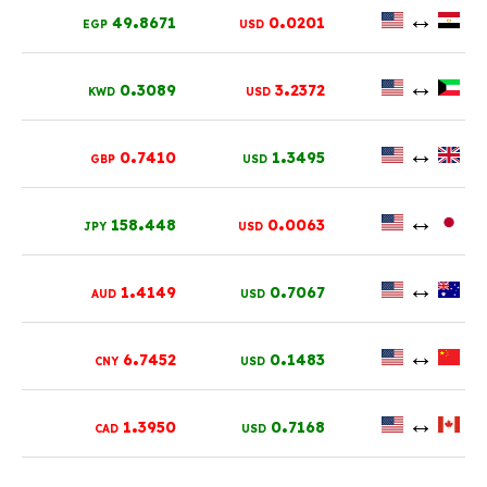
.
.
↔
49
8671
0
0201
EGP
USD
.
.
↔
0
3089
3
2372
KWD
USD
.
.
↔
0
7410
1
3495
GBP
USD
.
.
↔
158
448
0
0063
JPY
USD
.
.
↔
1
4149
0
7067
AUD
USD
.
.
↔
6
7452
0
1483
CNY
USD
.
.
↔
1
3950
0
7168
CAD
USD