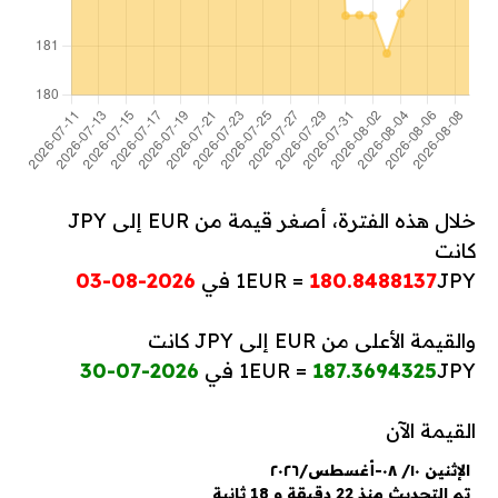
خلال هذه الفترة، أصغر قيمة من EUR إلى JPY
كانت
JPY في
180.8488137
1EUR =
2026-08-03
والقيمة الأعلى من EUR إلى JPY كانت
JPY في
187.3694325
1EUR =
2026-07-30
القيمة الآن
الإثنين ١٠/ ٠٨-أغسطس/٢٠٢٦
تم التحديث منذ 22 دقيقة و 18 ثانية