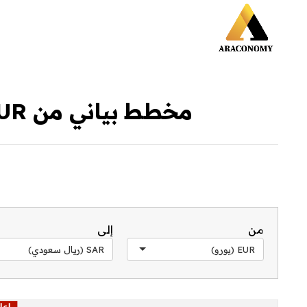
مخطط بياني من EUR إلى SAR خلال آخر 30 يوم
من
إلى
EUR (يورو)
SAR (ريال سعودي)