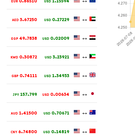
0
86510
1
15594
EUR
USD
.
.
↔
3
67250
0
27229
AED
USD
.
.
↔
49
7838
0
02009
EGP
USD
.
.
↔
0
30872
3
23921
KWD
USD
.
.
↔
0
74111
1
34933
GBP
USD
.
.
↔
157
799
0
00634
JPY
USD
.
.
↔
1
41500
0
70671
AUD
USD
.
.
↔
6
74800
0
14819
CNY
USD