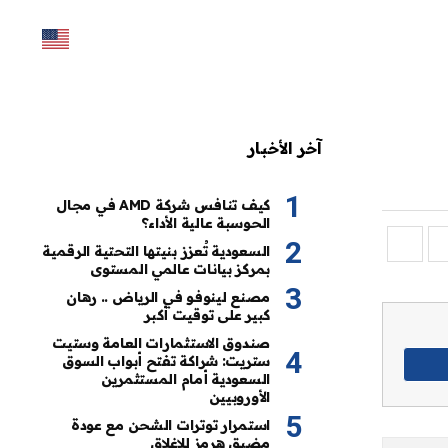
آخر الأخبار
كيف تنافس شركة AMD في مجال
الحوسبة عالية الأداء؟
السعودية تُعزز بنيتها التحتية الرقمية
بمركز بيانات عالمي المستوى
مصنع لينوفو في الرياض .. رهان
كبير على توقيت أكبر
صندوق الاستثمارات العامة وستيت
ستريت: شراكة تفتح أبواب السوق
السعودية أمام المستثمرين
الأوروبيين
استمرار توترات الشحن مع عودة
مضيق هرمز للإغلاق