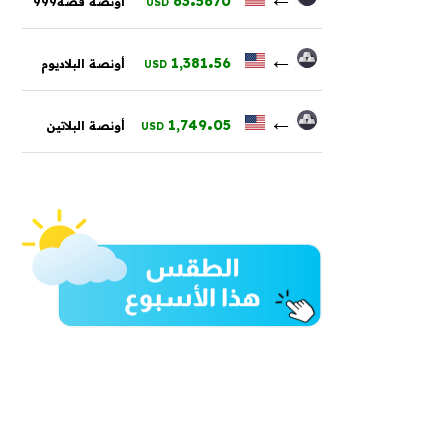
63
5670
أونصة فضة999
USD
.
←
1,381
56
أونصة البلاديوم
USD
.
←
1,749
05
أونصة البلاتين
USD