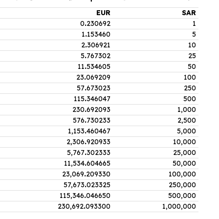
EUR
SAR
0
.
230692
1
1
.
153460
5
2
.
306921
10
5
.
767302
25
11
.
534605
50
23
.
069209
100
57
.
673023
250
115
.
346047
500
230
.
692093
1,000
576
.
730233
2,500
1,153
.
460467
5,000
2,306
.
920933
10,000
5,767
.
302333
25,000
11,534
.
604665
50,000
23,069
.
209330
100,000
57,673
.
023325
250,000
115,346
.
046650
500,000
230,692
.
093300
1,000,000