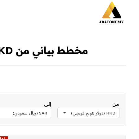
مخطط بياني من HKD إلى SAR خلال آخر 30 يوم
من
إلى
HKD (دولار هونج كونجي)
SAR (ريال سعودي)