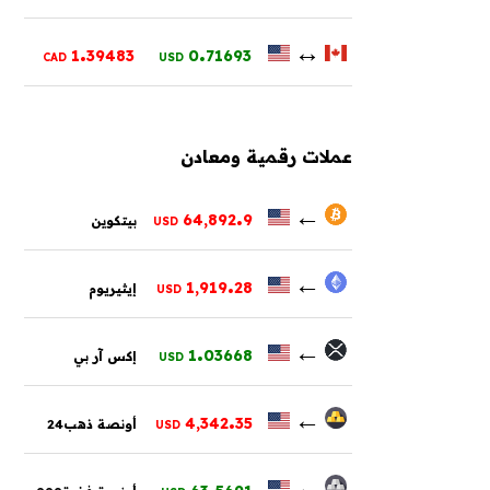
.
.
↔
1
39483
0
71693
CAD
USD
عملات رقمية ومعادن
.
←
64,892
9
بيتكوين
USD
.
←
1,919
28
إيثيريوم
USD
.
←
1
03668
إكس آر بي
USD
.
←
4,342
35
أونصة ذهب24
USD
.
←