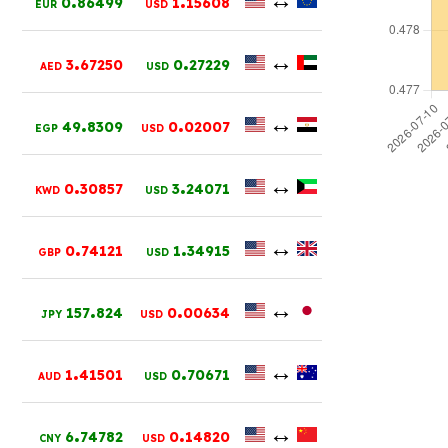
0
86499
1
15608
EUR
USD
.
.
↔
3
67250
0
27229
AED
USD
.
.
↔
49
8309
0
02007
EGP
USD
.
.
↔
0
30857
3
24071
KWD
USD
.
.
↔
0
74121
1
34915
GBP
USD
.
.
↔
157
824
0
00634
JPY
USD
.
.
↔
1
41501
0
70671
AUD
USD
.
.
↔
6
74782
0
14820
CNY
USD