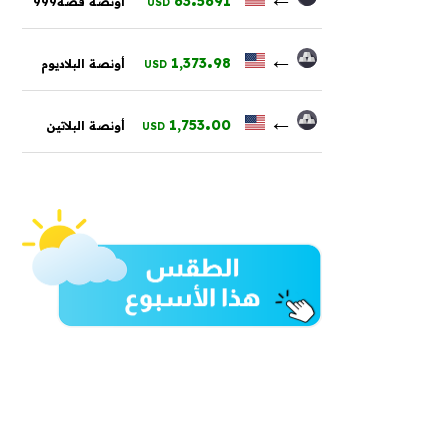
63
5691
أونصة فضة999
USD
.
←
1,373
98
أونصة البلاديوم
USD
.
←
1,753
00
أونصة البلاتين
USD