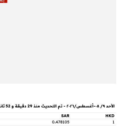
الأحد ٩/ ٠٨-أغسطس/٢٠٢٦ - تم التحديث منذ 29 دقيقة و 52 ثانية
SAR
HKD
0
.
478105
1