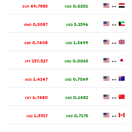
.
.
↔
49
7885
0
0201
EGP
USD
.
.
↔
0
3087
3
2396
KWD
USD
.
.
↔
0
7408
1
3499
GBP
USD
.
.
↔
157
527
0
0063
JPY
USD
.
.
↔
1
4147
0
7069
AUD
USD
.
.
↔
6
7480
0
1482
CNY
USD
.
.
↔
1
3937
0
7175
CAD
USD