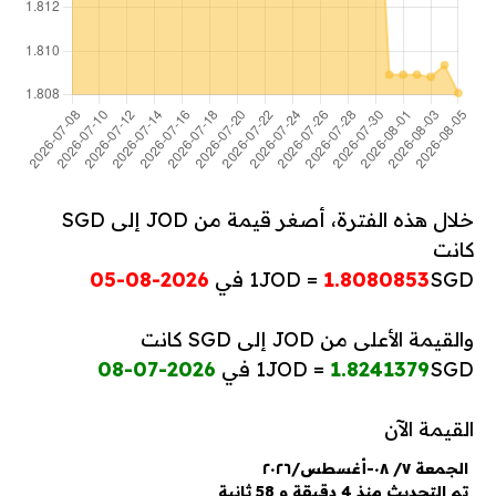
خلال هذه الفترة، أصغر قيمة من JOD إلى SGD
كانت
SGD في
1.8080853
1JOD =
2026-08-05
والقيمة الأعلى من JOD إلى SGD كانت
SGD في
1.8241379
1JOD =
2026-07-08
القيمة الآن
الجمعة ٧/ ٠٨-أغسطس/٢٠٢٦
تم التحديث منذ 4 دقيقة و 58 ثانية