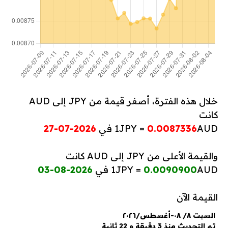
خلال هذه الفترة، أصغر قيمة من JPY إلى AUD
كانت
AUD في
0.0087336
1JPY =
2026-07-27
والقيمة الأعلى من JPY إلى AUD كانت
AUD في
0.0090900
1JPY =
2026-08-03
القيمة الآن
السبت ٨/ ٠٨-أغسطس/٢٠٢٦
تم التحديث منذ 3 دقيقة و 22 ثانية