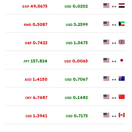
.
.
↔
49
5673
0
0202
EGP
USD
.
.
↔
0
3087
3
2399
KWD
USD
.
.
↔
0
7422
1
3473
GBP
USD
.
.
↔
157
824
0
0063
JPY
USD
.
.
↔
1
4150
0
7067
AUD
USD
.
.
↔
6
7487
0
1482
CNY
USD
.
.
↔
1
3941
0
7173
CAD
USD